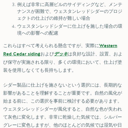
例えば非常に高層ビルのサイディングなど、メンテ
ナンスが困難で、ウェスタンレッドシダーのプロジ
ェクトの仕上げの維持が難しい場合
ウェスタンレッドシダーに仕上げを施した場合の環
境への影響への配慮
これらはすべて考えられる懸念ですが、実際に
Western
および
は良好な設計、設置、およ
Red Cedar siding
デッキ
び保守が実施される限り、多くの環境において、仕上げ塗
装を使用しなくても長持ちします。
シダー製品に仕上げを施さないという選択には、長期的な
影響があることを理解することが重要です。自然の風化が
始まる前に、この選択を事前に検討する必要があります。
ウェスタンレッドシダーが風化すると、自然な色が失われ
て灰色に変化します。非常に乾燥した気候では、シルバー
グレーに変色しますが、他のほとんどの気候では湿気や日