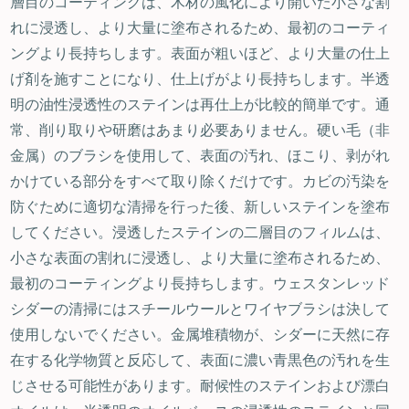
層目のコーティングは、木材の風化により開いた小さな割
れに浸透し、より大量に塗布されるため、最初のコーティ
ングより長持ちします。表面が粗いほど、より大量の仕上
げ剤を施すことになり、仕上げがより長持ちします。半透
明の油性浸透性のステインは再仕上が比較的簡単です。通
常、削り取りや研磨はあまり必要ありません。硬い毛（非
金属）のブラシを使用して、表面の汚れ、ほこり、剥がれ
かけている部分をすべて取り除くだけです。カビの汚染を
防ぐために適切な清掃を行った後、新しいステインを塗布
してください。浸透したステインの二層目のフィルムは、
小さな表面の割れに浸透し、より大量に塗布されるため、
最初のコーティングより長持ちします。ウェスタンレッド
シダーの清掃にはスチールウールとワイヤブラシは決して
使用しないでください。金属堆積物が、シダーに天然に存
在する化学物質と反応して、表面に濃い青黒色の汚れを生
じさせる可能性があります。耐候性のステインおよび漂白